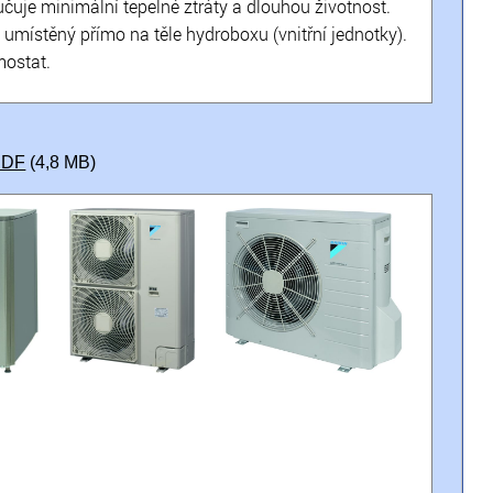
ručuje minimální tepelné ztráty a dlouhou životnost.
e umístěný přímo na těle hydroboxu (vnitřní jednotky).
mostat.
PDF
(4,8 MB)