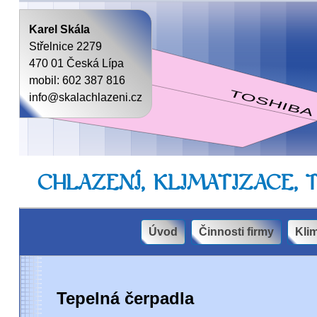
Karel Skála
Střelnice 2279
470 01 Česká Lípa
mobil: 602 387 816
info@skalachlazeni.cz
CHLAZENÍ, KLIMATIZACE,
Úvod
Činnosti firmy
Kli
Tepelná čerpadla