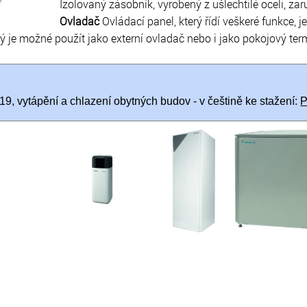
Izolovaný zásobník, vyrobený z ušlechtilé oceli, za
Ovladač
Ovládací panel, který řídí veškeré funkce, j
ý je možné použít jako externí ovladač nebo i jako pokojový ter
9, vytápění a chlazení obytných budov - v češtině ke stažení: