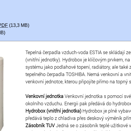
PDF
(13,3 MB)
MB)
Tepelná čerpadla vzduch-voda ESTIA se skládají ze
(vnitřní jednotky). Hydrobox je klíčovým prvkem, n
systému jako podlahové topení, radiátory, ale tak
tepelného čerpadla TOSHIBA. Nemá venkovní a vnitř
venkovní jednotce, kterou připojíte přímo na topný 
Venkovní jednotka
Venkovní jednotka s pomocí své
okolního vzduchu. Energii pak předává do hydroboxu
Hydrobox (vnitřní jednotka)
Hydrobox je plně vybave
předává teplo z chladiva přes deskový výměník př
Zásobník TUV
Jedná se o zásobník teplé užitkové 