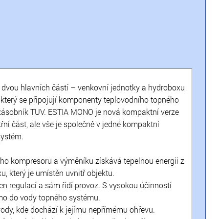
 dvou hlavních částí – venkovní jednotky a hydroboxu
a který se připojují komponenty teplovodního topného
é zásobník TUV. ESTIA MONO je nová kompaktní verze
ní část, ale vše je společně v jedné kompaktní
systém.
ho kompresoru a výměníku získává tepelnou energii z
, který je umístěn uvnitř objektu.
n regulací a sám řídí provoz. S vysokou účinností
ímo do vody topného systému.
vody, kde dochází k jejímu nepřímému ohřevu.