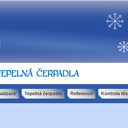
 TEPELNÁ ČERPADLA
matizace
Tepelná čerpadla
Reference
Kontrola těs